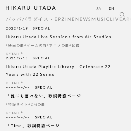
|
JA
EN
パッパパラダイス - EP
ZINE
NEWS
MUSIC
LIVE
AR
2022/1/19
SPECIAL
Hikaru Utada Live Sessions from Air Studios
映画の曲
ゲームの曲
アニメの曲
配信
DETAIL
2021/2/15
SPECIAL
Hikaru Utada Playlist Library - Celebrate 22
Years with 22 Songs
DETAIL
––––/––/––
SPECIAL
「誰にも言わない」歌詞特設ページ
特設サイト
CMの曲
DETAIL
––––/––/––
SPECIAL
「Time」歌詞特設ページ