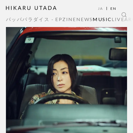
|
JA
EN
パッパパラダイス - EP
ZINE
NEWS
MUSIC
LIVE
AR