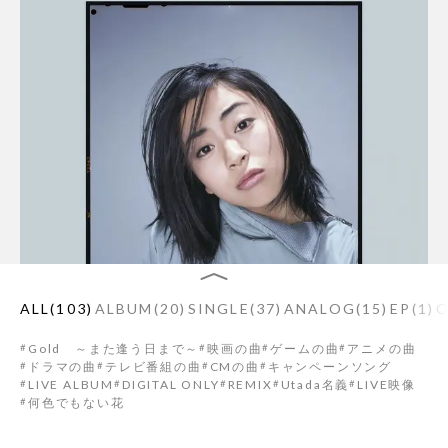
ALL
(
103
)
ALBUM
(
20
)
SINGLE
(
37
)
ANALOG
(
15
)
EP
(
1
)
O
Gold ～また逢う日まで～
映画の曲
ゲームの曲
アニメの曲
ドラマの曲
テレビ番組の曲
CMの曲
キャンペーンソング
LIVE ALBUM
DIGITAL ONLY
REMIX
Utada名義
LIVE映像
何色でもない花
2022/12/9
OTHER
STREAM ALL
NEWS LETTER
First Love (2022 Mix) / 初恋 (2022 Remastering)