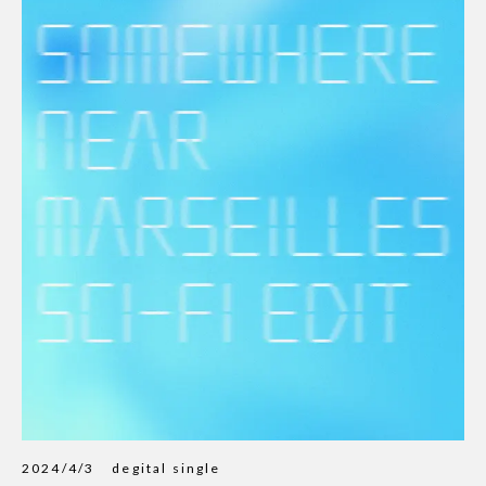
2024/4/3
degital single