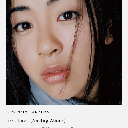
2022/3/10
ANALOG
First Love (Analog Album)