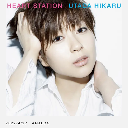
2022/4/27
ANALOG