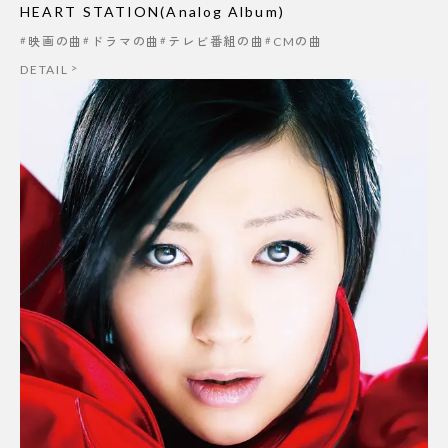
HEART STATION(Analog Album)
映画の曲
ドラマの曲
テレビ番組の曲
CMの曲
DETAIL