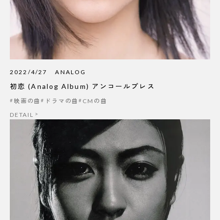
2022/4/27
ANALOG
初恋 (Analog Album) アンコールプレス
映画の曲
ドラマの曲
CMの曲
DETAIL