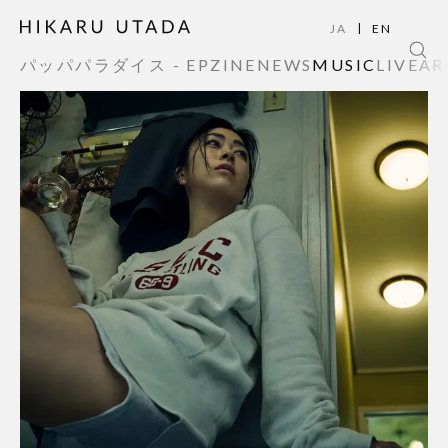
|
JA
EN
パッパパラダイス - EP
ZINE
NEWS
MUSIC
LIVE
AR