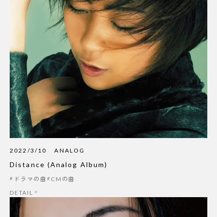
2022/3/10
ANALOG
Distance (Analog Album)
ドラマの曲
CMの曲
DETAIL