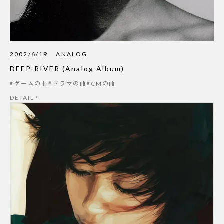
2002/6/19
ANALOG
DEEP RIVER (Analog Album)
ゲームの曲
ドラマの曲
CMの曲
DETAIL