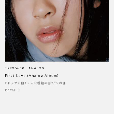
1999/6/30
ANALOG
First Love (Analog Album)
ドラマの曲
テレビ番組の曲
CMの曲
DETAIL