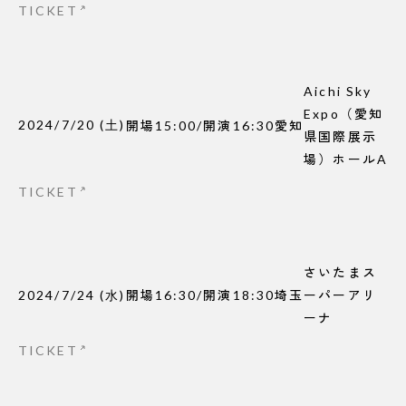
TICKET
Aichi Sky
Expo（愛知
2024/7/20
(
土
)
開場
15:00
/
開演
16:30
愛知
県国際展示
場）ホールA
TICKET
さいたまス
2024/7/24
(
水
)
開場
16:30
/
開演
18:30
埼玉
ーパーアリ
ーナ
TICKET