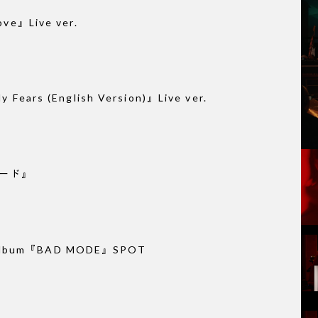
e』Live ver.
ars (English Version)』Live ver.
モード』
 Album『BAD MODE』SPOT