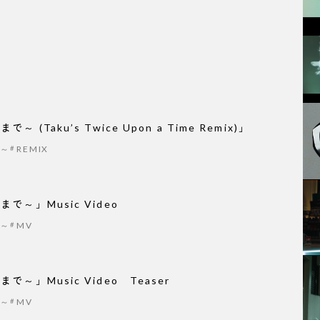
 (Taku’s Twice Upon a Time Remix)」
で～
REMIX
で～」Music Video
で～
MV
で～」Music Video Teaser
で～
MV