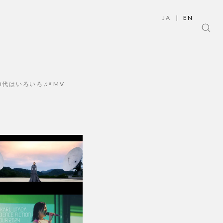
JA
|
EN
0代はいろいろ♫
MV