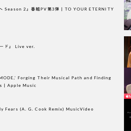
ason 2』番組PV第3弾 | TO YOUR ETERNITY
』 Live ver.
MODE,’ Forging Their Musical Path and Finding
s | Apple Music
y Fears (A. G. Cook Remix) MusicVideo