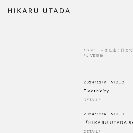
Gold ～また逢う日ま
LIVE映像
2024/12/9
VIDEO
Electricity
DETAIL
2024/12/4
VIDEO
「HIKARU UTADA 
DETAIL