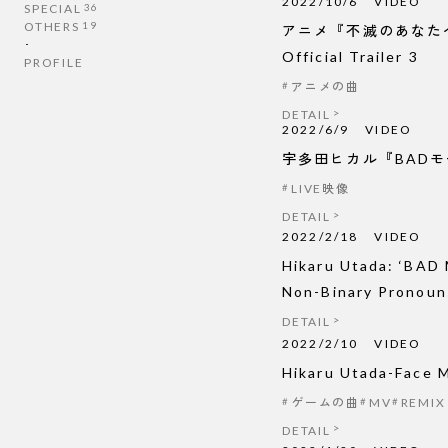
2022/10/6
VIDEO
SPECIAL
36
OTHERS
19
アニメ『不滅のあなたへ Se
･
Official Trailer 3
PROFILE
アニメの曲
DETAIL
2022/6/9
VIDEO
宇多田ヒカル『BADモード
LIVE映像
DETAIL
2022/2/18
VIDEO
Hikaru Utada: ‘BAD 
Non-Binary Pronoun
DETAIL
2022/2/10
VIDEO
Hikaru Utada-Face M
ゲームの曲
MV
REMIX
DETAIL