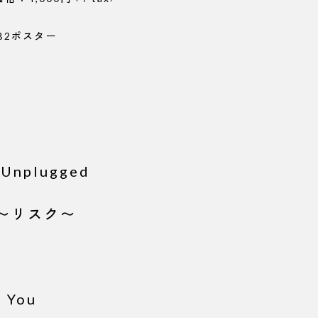
B2ポスター
.Unplugged
e 〜リスク〜
o You