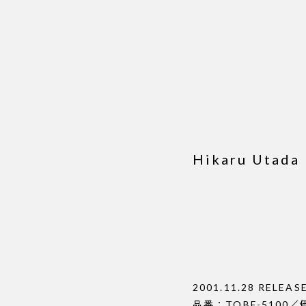
Hikaru Utad
2001.11.28 RELEAS
品番：TOBF-5100／価