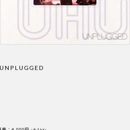
a UNPLUGGED
E
格：4,000円 ‹＋tax›