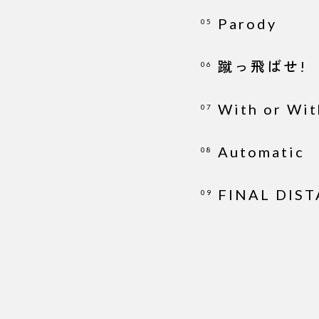
Parody
05
蹴っ飛ばせ!
06
With or Wit
07
Automatic
08
FINAL DIS
09