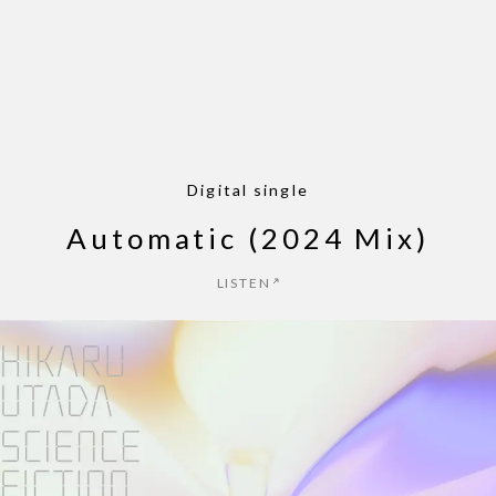
パッパパラダイス - EP
ZINE
NEWS
MUSIC
LIVE
ARCHIVE
Digital single
Automatic (2024 Mix)
LISTEN