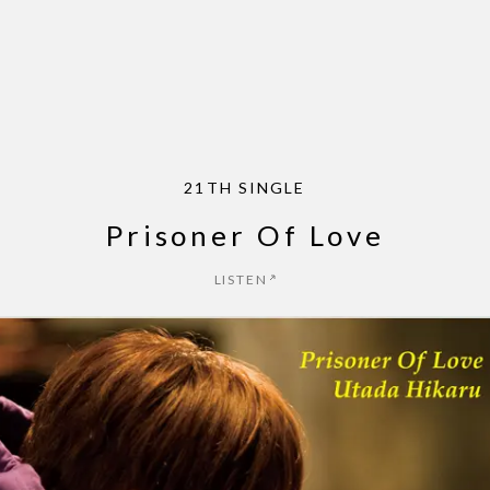
パッパパラダイス - EP
ZINE
NEWS
MUSIC
LIVE
ARCHIVE
21TH SINGLE
Prisoner Of Love
LISTEN