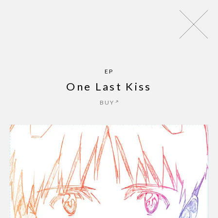
パッパパラダイス - EP
ZINE
NEWS
MUSIC
LIVE
AR
EP
One Last Kiss
BUY