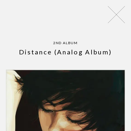
パッパパラダイス - EP
ZINE
NEWS
MUSIC
LIVE
AR
2ND ALBUM
Distance (Analog Album)