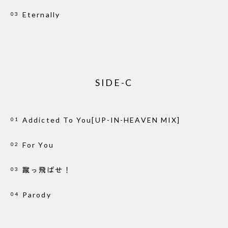
Eternally
03
SIDE-C
Addicted To You[UP-IN-HEAVEN MIX]
01
For You
02
蹴っ飛ばせ！
03
Parody
04