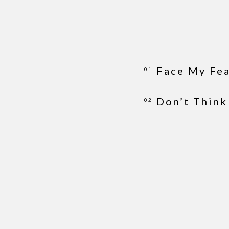
Face My Fe
01
Don’t Think
02