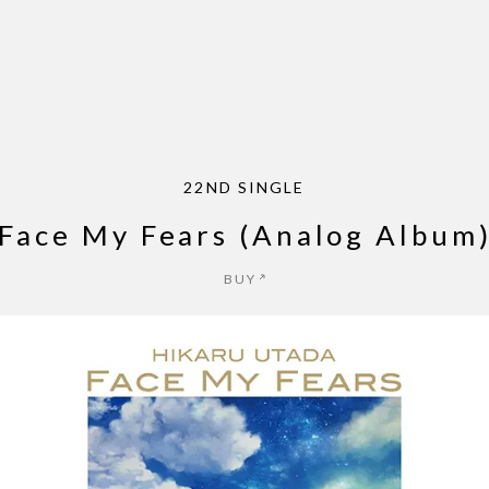
パッパパラダイス - EP
ZINE
NEWS
MUSIC
LIVE
ARCHIVE
22ND SINGLE
Face My Fears (Analog Album
BUY