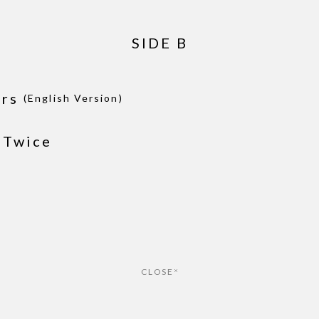
SIDE B
ars
(English Version)
 Twice
CLOSE