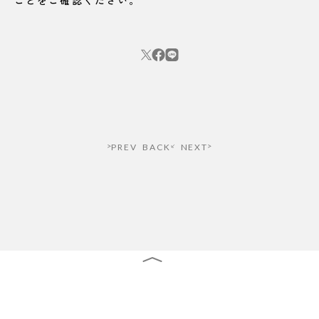
ことをご確認ください。
PREV
BACK
NEXT
STREAM ALL
NEWS LETTER
CONTACT FORM
PROFILE
STREAM ALL
NEWS LETTER
©
Sony Music Labels Inc. ALL RIGHT RESERVED.