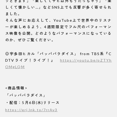
ッときます」「楽しくてサビ以外もうたっちゃう」「楽
しくて懐かしい…」などSNS上でも反響が多く寄せられ
ました。
そんな声にお応えして、YouTube上で世界中のリスナ
ーが楽しめるよう、4週間限定でフル尺のパフォーマン
ス映像を公開。どのようなパフォーマンスになっている
のか、ぜひご覧ください。
◎宇多田ヒカル「パッパパラダイス」 from TBS系『C
DTVライブ！ライブ！』
https://youtu.be/oZTYh
OMgLQM
<商品情報>
「パッパパラダイス」
・配信：5月6日(水)リリース
https://erj.lnk.to/7rrAv3