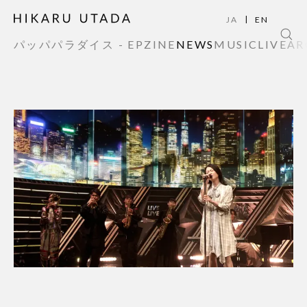
|
JA
EN
パッパパラダイス - EP
ZINE
NEWS
MUSIC
LIVE
AR