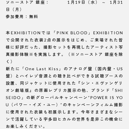
ソニーストア 銀座： 1月19日（水） ～ 1月31
日（月）
参加費用：無料
本EXHIBITIONでは「PINK BLOOD」EXHIBITION
で公開された衣装2点の展示をはじめ、ご来場された皆
様に好評だった、撮影セットを再現したアーティスト写
真撮影体験※を実施します。（※ソニーストア 銀座を除
く）
新たに「One Last Kiss」のアナログ盤（国内盤・US
盤）とハイレゾ音源との聴き比べができる試聴ブースの
設置、同ジャケットに使用された『シン・エヴァンゲリ
オン劇場版』の原画レプリカ展示の他、ブランド「SHI
SEIDO」の新グローバルキャンペーン”POWER IS YO
U（パワー・イズ・ユー）”のキャンペーンフィルム撮影
に使用された衣装も初展示します。今年さまざまなシー
ンで活躍している宇多田ヒカルの世界を是非この機会に
お楽しみください。